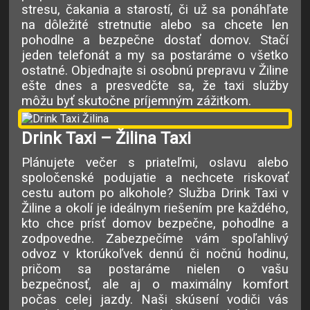
stresu, čakania a starostí, či už sa ponáhľate
na dôležité stretnutie alebo sa chcete len
pohodlne a bezpečne dostať domov. Stačí
jeden telefonát a my sa postaráme o všetko
ostatné. Objednajte si osobnú prepravu v Žiline
ešte dnes a presvedčte sa, že taxi služby
môžu byť skutočne príjemným zážitkom.
Drink Taxi – Žilina Taxi
Plánujete večer s priateľmi, oslavu alebo
spoločenské podujatie a nechcete riskovať
cestu autom po alkohole? Služba Drink Taxi v
Žiline a okolí je ideálnym riešením pre každého,
kto chce prísť domov bezpečne, pohodlne a
zodpovedne. Zabezpečíme vám spoľahlivý
odvoz v ktorúkoľvek dennú či nočnú hodinu,
pričom sa postaráme nielen o vašu
bezpečnosť, ale aj o maximálny komfort
počas celej jazdy. Naši skúsení vodiči vás