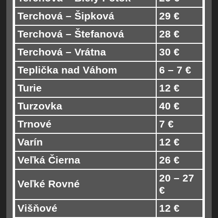
Terchová – Šipková
29 €
Terchová – Štefanová
28 €
Terchová – Vrátna
30 €
Teplička nad Váhom
6 – 7 €
Turie
12 €
Turzovka
40 €
Trnové
7 €
Varín
12 €
Veľká Čierna
26 €
20 – 27
Veľké Rovné
€
Višňové
12 €