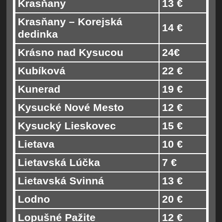
Krasňany
13 €
Krasňany – Korejská
14 €
dedinka
Krásno nad Kysucou
24€
Kubíková
22 €
Kunerad
19 €
Kysucké Nové Mesto
12 €
Kysucký Lieskovec
15 €
Lietava
10 €
Lietavská Lúčka
7 €
Lietavská Svinná
13 €
Lodno
20 €
Lopušné Pažite
12 €