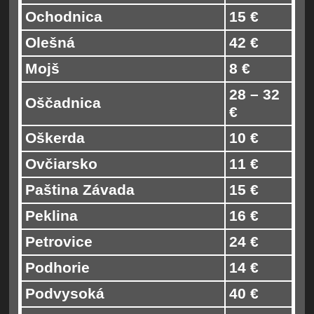
Ochodnica
15 €
Olešná
42 €
Mojš
8 €
28 – 32
Oščadnica
€
Oškerda
10 €
Ovčiarsko
11 €
Paština Závada
15 €
Peklina
16 €
Petrovice
24 €
Podhorie
14 €
Podvysoká
40 €