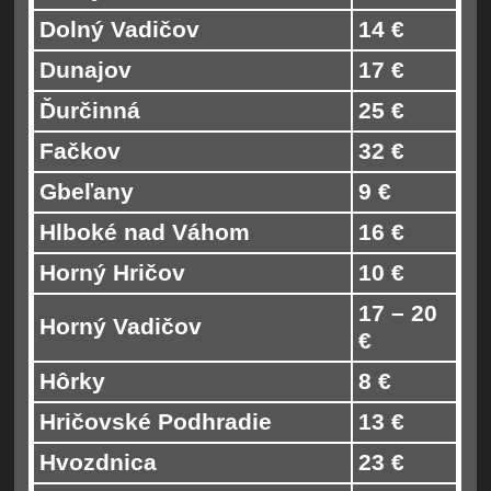
Dolný Vadičov
14 €
Dunajov
17 €
Ďurčinná
25 €
Fačkov
32 €
Gbeľany
9 €
Hlboké nad Váhom
16 €
Horný Hričov
10 €
17 – 20
Horný Vadičov
€
Hôrky
8 €
Hričovské Podhradie
13 €
Hvozdnica
23 €