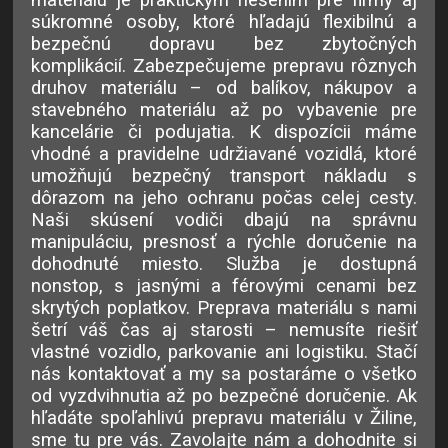
súkromné osoby, ktoré hľadajú flexibilnú a
bezpečnú dopravu bez zbytočných
komplikácií. Zabezpečujeme prepravu rôznych
druhov materiálu – od balíkov, nákupov a
stavebného materiálu až po vybavenie pre
kancelárie či podujatia. K dispozícii máme
vhodné a pravidelne udržiavané vozidlá, ktoré
umožňujú bezpečný transport nákladu s
dôrazom na jeho ochranu počas celej cesty.
Naši skúsení vodiči dbajú na správnu
manipuláciu, presnosť a rýchle doručenie na
dohodnuté miesto. Služba je dostupná
nonstop, s jasnými a férovými cenami bez
skrytých poplatkov. Preprava materiálu s nami
šetrí váš čas aj starosti – nemusíte riešiť
vlastné vozidlo, parkovanie ani logistiku. Stačí
nás kontaktovať a my sa postaráme o všetko
od vyzdvihnutia až po bezpečné doručenie. Ak
hľadáte spoľahlivú prepravu materiálu v Žiline,
sme tu pre vás. Zavolajte nám a dohodnite si