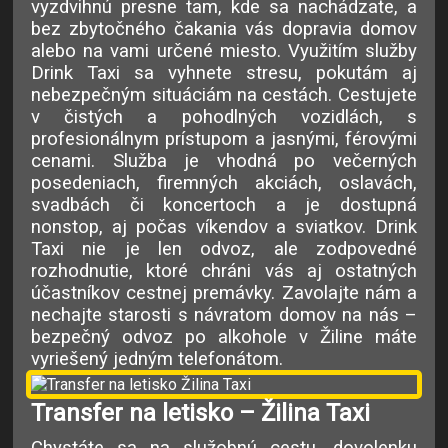
vyzdvihnú presne tam, kde sa nachádzate, a
bez zbytočného čakania vás dopravia domov
alebo na vami určené miesto. Využitím služby
Drink Taxi sa vyhnete stresu, pokutám aj
nebezpečným situáciám na cestách. Cestujete
v čistých a pohodlných vozidlách, s
profesionálnym prístupom a jasnými, férovými
cenami. Služba je vhodná po večerných
posedeniach, firemných akciách, oslavách,
svadbách či koncertoch a je dostupná
nonstop, aj počas víkendov a sviatkov. Drink
Taxi nie je len odvoz, ale zodpovedné
rozhodnutie, ktoré chráni vás aj ostatných
účastníkov cestnej premávky. Zavolajte nám a
nechajte starosti s návratom domov na nás –
bezpečný odvoz po alkohole v Žiline máte
vyriešený jedným telefonátom.
Transfer na letisko – Žilina Taxi
Chystáte sa na služobnú cestu, dovolenku