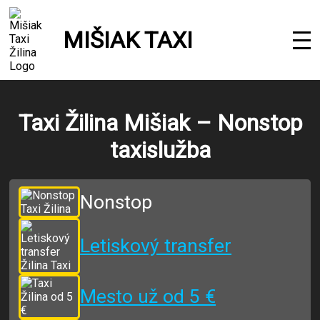
Prejsť
na
obsah
MIŠIAK TAXI
Taxi Žilina Mišiak – Nonstop
taxislužba
Nonstop
Letiskový transfer
Mesto už od 5 €