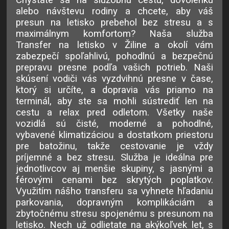
alebo návštevu rodiny a chcete, aby váš
presun na letisko prebehol bez stresu a s
maximálnym komfortom? Naša služba
Transfer na letisko v Žiline a okolí vám
zabezpečí spoľahlivú, pohodlnú a bezpečnú
prepravu presne podľa vašich potrieb. Naši
skúsení vodiči vás vyzdvihnú presne v čase,
ktorý si určíte, a dopravia vás priamo na
terminál, aby ste sa mohli sústrediť len na
cestu a relax pred odletom. Všetky naše
vozidlá sú čisté, moderné a pohodlné,
vybavené klimatizáciou a dostatkom priestoru
pre batožinu, takže cestovanie je vždy
príjemné a bez stresu. Služba je ideálna pre
jednotlivcov aj menšie skupiny, s jasnými a
férovými cenami bez skrytých poplatkov.
Využitím nášho transferu sa vyhnete hľadaniu
parkovania, dopravným komplikáciám a
zbytočnému stresu spojenému s presunom na
letisko. Nech už odlietate na akýkoľvek let, s