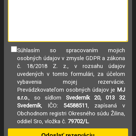
Súhlasím so spracovaním mojich
osobných údajov v zmysle GDPR a zákona
č. 18/2018 Z. z., v rozsahu údajov
uvedených v tomto formulári, za účelom
vybavenia mojej rezervácie.
Prevádzkovateľom osobných údajov je
MJ
s.r.o.
, so sídlom
Svederník 20, 013 32
Svederník
, IČO:
54588511
, zapísaná v
Obchodnom registri Okresného súdu Žilina,
oddiel Sro, vložka č.
79702/L
.
Odoslať rezerváciu