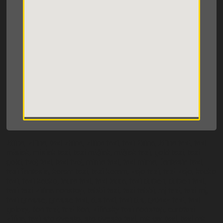
žilina, zilina, taxi zilina, zilina taxi, taxi žilina, žilina taxi, taxi
misiak, misiak taxi, taxi mišiak, mišiak taxi, gold taxi, taxi
gold, tvoj taxi, taxi tvoj, mima taxi, taxi mima, fantasia taxi,
taxi fantasia, keram taxi, taxi keram, zajo taxi, taxi zajo, kacko
taxi, taxi kacko, laura taxi, taxi laura, taxi duben, duben taxi,
taxi taxi zilina nonstop, tabbi taxi, taxi tabbi, mj taxi, taxi mj,
taxi grasse, grasse taxi, d.s taxi, taxi d.s, galaxy taxi, taxi
galaxy, lion taxi, taxi lion, zilinsky taxi nonstop, eurotaxi
zilina, taxi sto dvesto, sto dvesto taxi, mk car taxi, taxi mk