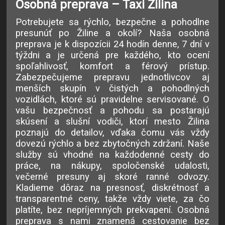
Osobná preprava – Taxi Žilina
Potrebujete sa rýchlo, bezpečne a pohodlne
presunúť po Žiline a okolí? Naša osobná
preprava je k dispozícii 24 hodín denne, 7 dní v
týždni a je určená pre každého, kto ocení
spoľahlivosť, komfort a férový prístup.
Zabezpečujeme prepravu jednotlivcov aj
menších skupín v čistých a pohodlných
vozidlách, ktoré sú pravidelne servisované. O
vašu bezpečnosť a pohodu sa postarajú
skúsení a slušní vodiči, ktorí mesto Žilina
poznajú do detailov, vďaka čomu vás vždy
dovezú rýchlo a bez zbytočných zdržaní. Naše
služby sú vhodné na každodenné cesty do
práce, na nákupy, spoločenské udalosti,
večerné presuny aj skoré ranné odvozy.
Kladieme dôraz na presnosť, diskrétnosť a
transparentné ceny, takže vždy viete, za čo
platíte, bez nepríjemných prekvapení. Osobná
preprava s nami znamená cestovanie bez