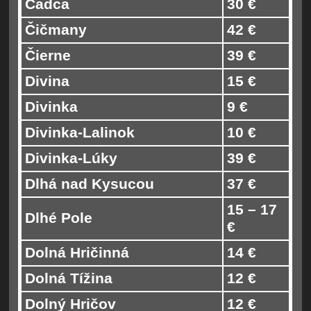
Čadca
30 €
Čičmany
42 €
Čierne
39 €
Divina
15 €
Divinka
9 €
Divinka-Lalinok
10 €
Divinka-Lúky
39 €
Dlhá nad Kysucou
37 €
15 – 17
Dlhé Pole
€
Dolná Hričinná
14 €
Dolná Tížina
12 €
Dolný Hričov
12 €