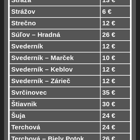
Strážov
6 €
Strečno
12 €
Súľov – Hradná
26 €
Svederník
12 €
Svederník – Marček
10 €
Svederník – Keblov
12 €
Svederník – Zárieč
12 €
Svrčinovec
35 €
Štiavnik
30 €
Šuja
24 €
Terchová
24 €
Terchová – Biely Potok
26 €