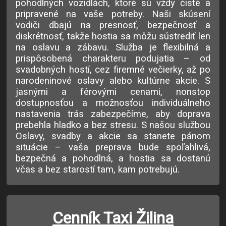
pohodlných vozidlách, ktoré sú vždy čisté a
pripravené na vaše potreby. Naši skúsení
vodiči dbajú na presnosť, bezpečnosť a
diskrétnosť, takže hostia sa môžu sústrediť len
na oslavu a zábavu. Služba je flexibilná a
prispôsobená charakteru podujatia – od
svadobných hostí, cez firemné večierky, až po
narodeninové oslavy alebo kultúrne akcie. S
jasnými a férovými cenami, nonstop
dostupnosťou a možnosťou individuálneho
nastavenia trás zabezpečíme, aby doprava
prebehla hladko a bez stresu. S našou službou
Oslavy, svadby a akcie sa stanete pánom
situácie – vaša preprava bude spoľahlivá,
bezpečná a pohodlná, a hostia sa dostanú
včas a bez starostí tam, kam potrebujú.
Cenník Taxi Žilina