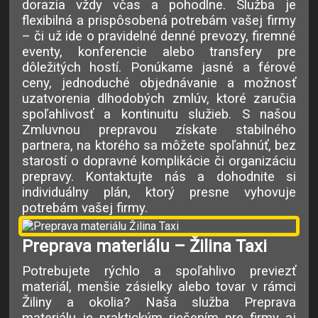
dorazia vždy včas a pohodlne. Služba je
flexibilná a prispôsobená potrebám vašej firmy
– či už ide o pravidelné denné prevozy, firemné
eventy, konferencie alebo transfery pre
dôležitých hostí. Ponúkame jasné a férové
ceny, jednoduché objednávanie a možnosť
uzatvorenia dlhodobých zmlúv, ktoré zaručia
spoľahlivosť a kontinuitu služieb. S našou
Zmluvnou prepravou získate stabilného
partnera, na ktorého sa môžete spoľahnúť, bez
starostí o dopravné komplikácie či organizáciu
prepravy. Kontaktujte nás a dohodnite si
individuálny plán, ktorý presne vyhovuje
potrebám vašej firmy.
Preprava materiálu – Žilina Taxi
Potrebujete rýchlo a spoľahlivo previezť
materiál, menšie zásielky alebo tovar v rámci
Žiliny a okolia? Naša služba Preprava
materiálu je praktickým riešením pre firmy aj